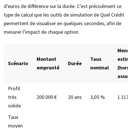
d’euros de différence sur la durée. C’est précisément ce
type de calcul que les outils de simulation de Quel Crédit
permettent de visualiser en quelques secondes, afin de
mesurer l’impact de chaque option.
Mens
Montant
Taux
est
Scénario
Durée
emprunté
nominal
(hor
assu
Profil
très
200 000 €
20 ans
3,05 %
1 11
solide
Taux
moyen