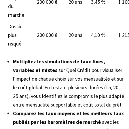
200 000 €
20 ans
3,45 %
1 16
du
marché
Dossier
plus
200 000 €
20 ans
4,10 %
1 21
risqué
Multipliez les simulations de taux fixes,
variables et mixtes
sur Quel Crédit pour visualiser
l’impact de chaque choix sur vos mensualités et sur
le coût global. En testant plusieurs durées (15, 20,
25 ans), vous identifiez le compromis le plus adapté
entre mensualité supportable et coût total du prêt.
Comparez les taux moyens et les meilleurs taux
publiés par les baromètres de marché
avec les