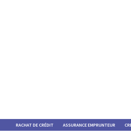
Passer
au
contenu
RACHAT DE CRÉDIT
ASSURANCE EMPRUNTEUR
CR