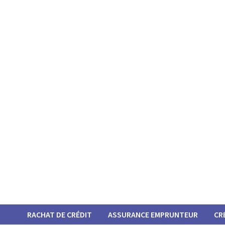
Passer
au
contenu
RACHAT DE CRÉDIT
ASSURANCE EMPRUNTEUR
CR