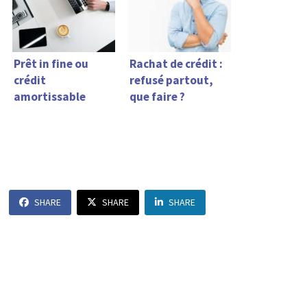
Prêt in fine ou
Rachat de crédit :
crédit
refusé partout,
amortissable
que faire ?
SHARE
SHARE
SHARE