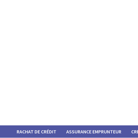
Passer
au
contenu
RACHAT DE CRÉDIT
ASSURANCE EMPRUNTEUR
CR