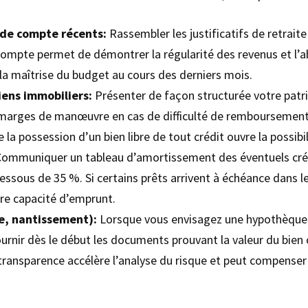
 de compte récents:
Rassembler les justificatifs de retrai
e compte permet de démontrer la régularité des revenus et l’
la maîtrise du budget au cours des derniers mois.
iens immobiliers:
Présenter de façon structurée votre patrim
s marges de manœuvre en cas de difficulté de remboursement
e la possession d’un bien libre de tout crédit ouvre la possib
ommuniquer un tableau d’amortissement des éventuels créd
ssous de 35 %. Si certains prêts arrivent à échéance dans les
re capacité d’emprunt.
ue, nantissement):
Lorsque vous envisagez une hypothèque s
fournir dès le début les documents prouvant la valeur du bien
e transparence accélère l’analyse du risque et peut compens