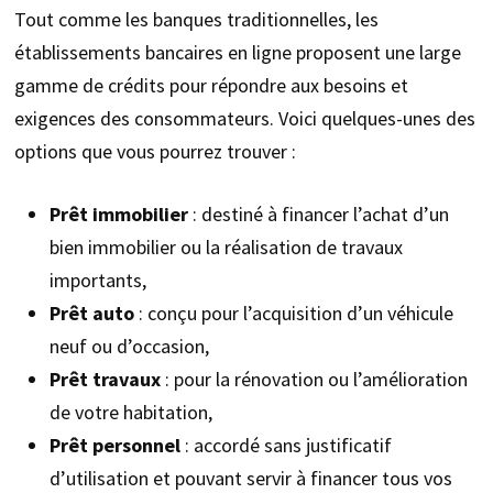
Tout comme les banques traditionnelles, les
établissements bancaires en ligne proposent une large
gamme de crédits pour répondre aux besoins et
exigences des consommateurs. Voici quelques-unes des
options que vous pourrez trouver :
Prêt immobilier
: destiné à financer l’achat d’un
bien immobilier ou la réalisation de travaux
importants,
Prêt auto
: conçu pour l’acquisition d’un véhicule
neuf ou d’occasion,
Prêt travaux
: pour la rénovation ou l’amélioration
de votre habitation,
Prêt personnel
: accordé sans justificatif
d’utilisation et pouvant servir à financer tous vos