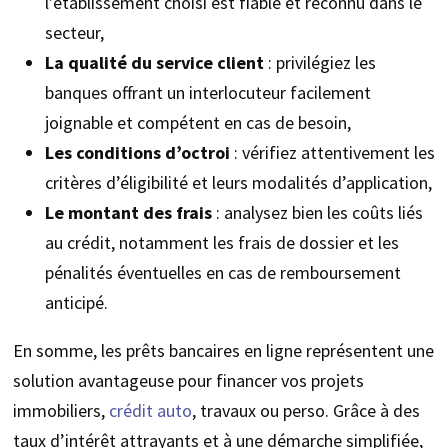
l’établissement choisi est fiable et reconnu dans le
secteur,
La qualité du service client
: privilégiez les
banques offrant un interlocuteur facilement
joignable et compétent en cas de besoin,
Les conditions d’octroi
: vérifiez attentivement les
critères d’éligibilité et leurs modalités d’application,
Le montant des frais
: analysez bien les coûts liés
au crédit, notamment les frais de dossier et les
pénalités éventuelles en cas de remboursement
anticipé.
En somme, les prêts bancaires en ligne représentent une
solution avantageuse pour financer vos projets
immobiliers,
crédit auto
, travaux ou perso. Grâce à des
taux d’intérêt attrayants et à une démarche simplifiée,