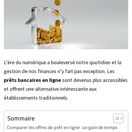
L’ère du numérique a bouleversé notre quotidien et la
gestion de nos finances n’y fait pas exception. Les
prêts bancaires en ligne
sont devenus plus accessibles
et offrent une alternative intéressante aux
établissements traditionnels.
Sommaire
Comparer les offres de prêt en ligne : un gain de temps