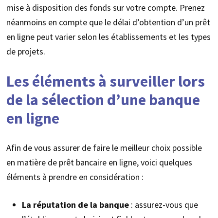
mise à disposition des fonds sur votre compte. Prenez
néanmoins en compte que le délai d’obtention d’un prêt
en ligne peut varier selon les établissements et les types
de projets.
Les éléments à surveiller lors
de la sélection d’une banque
en ligne
Afin de vous assurer de faire le meilleur choix possible
en matière de prêt bancaire en ligne, voici quelques
éléments à prendre en considération :
La réputation de la banque
: assurez-vous que