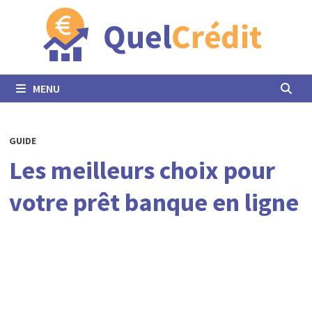
Passer
au
contenu
MENU
GUIDE
Les meilleurs choix pour
votre prêt banque en ligne