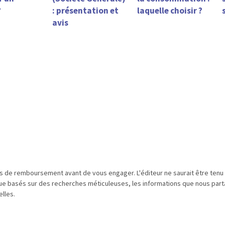
?
: présentation et
laquelle choisir ?
avis
és de remboursement avant de vous engager. L'éditeur ne saurait être ten
que basés sur des recherches méticuleuses, les informations que nous parta
lles.