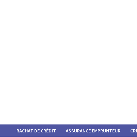
Passer
au
contenu
RACHAT DE CRÉDIT
ASSURANCE EMPRUNTEUR
CR