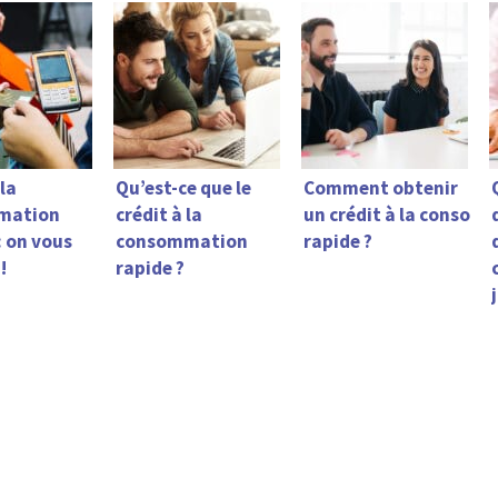
 la
Qu’est-ce que le
Comment obtenir
mation
crédit à la
un crédit à la conso
: on vous
consommation
rapide ?
!
rapide ?