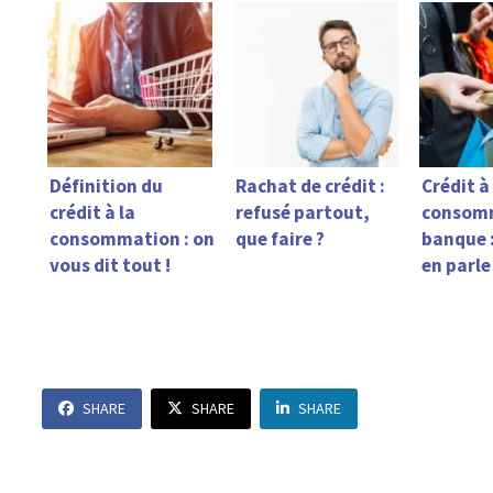
Définition du
Rachat de crédit :
Crédit à
crédit à la
refusé partout,
consom
consommation : on
que faire ?
banque 
vous dit tout !
en parle 
SHARE
SHARE
SHARE