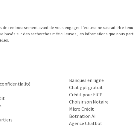
és de remboursement avant de vous engager. L'éditeur ne saurait être ten
que basés sur des recherches méticuleuses, les informations que nous parta
lles.
Banques en ligne
 confidentialité
Chat gpt gratuit
Crédit pour FICP
dit
Choisir son Notaire
x
Micro Crédit
x
Botnation AI
rtiers
Agence Chatbot