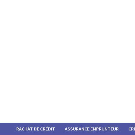
Passer
au
contenu
RACHAT DE CRÉDIT
ASSURANCE EMPRUNTEUR
CR