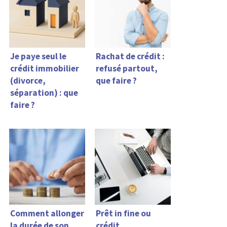
Je paye seul le
Rachat de crédit :
crédit immobilier
refusé partout,
(divorce,
que faire ?
séparation) : que
faire ?
Comment allonger
Prêt in fine ou
la durée de son
crédit