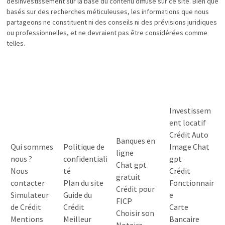
désinvestissement sur la base du contenu diffusé sur ce site. Bien que
basés sur des recherches méticuleuses, les informations que nous
partageons ne constituent ni des conseils ni des prévisions juridiques
ou professionnelles, et ne devraient pas être considérées comme
telles.
Investissem
ent locatif
Crédit Auto
Banques en
Qui sommes
Politique de
Image Chat
ligne
nous ?
confidentiali
gpt
Chat gpt
Nous
té
Crédit
gratuit
contacter
Plan du site
Fonctionnair
Crédit pour
Simulateur
Guide du
e
FICP
de Crédit
Crédit
Carte
Choisir son
Mentions
Meilleur
Bancaire
Notaire