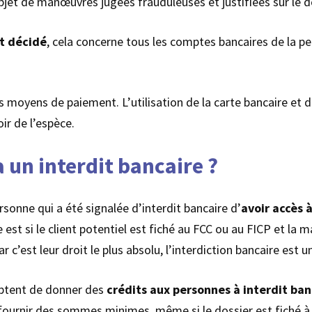
objet de manœuvres jugées frauduleuses et justifiées sur le d
st décidé
, cela concerne tous les comptes bancaires de la pe
es moyens de paiement. L’utilisation de la carte bancaire et 
ir de l’espèce.
a un interdit bancaire ?
sonne qui a été signalée d’interdit bancaire d’
avoir accès 
st si le client potentiel est fiché au FCC ou au FICP et la m
c’est leur droit le plus absolu, l’interdiction bancaire est 
ceptent de donner des
crédits aux personnes à interdit ban
fournir des sommes minimes, même si le dossier est fiché à 