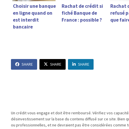
Choisir une banque
Rachat de crédit si
Rachat d
en ligne quand on
fiché Banque de
refusé 
est interdit
France : possible ?
que fair
bancaire
SHARE
SHARE
SHARE
Un crédit vous engage et doit être remboursé. Vérifiez vos capacit
désinvestissement sur la base du contenu diffusé sur ce site. Bien 
ou professionnelles, et ne devraient pas être considérées comme te