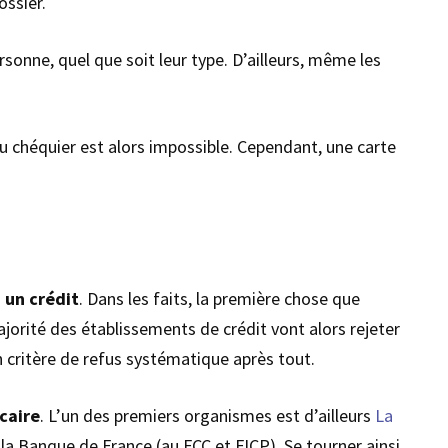
ossier.
rsonne, quel que soit leur type. D’ailleurs, même les
du chéquier est alors impossible. Cependant, une carte
à un crédit
. Dans les faits, la première chose que
ajorité des établissements de crédit vont alors rejeter
un critère de refus systématique après tout.
caire
. L’un des premiers organismes est d’ailleurs
La
la Banque de France (au FCC et FICP). Se tourner ainsi