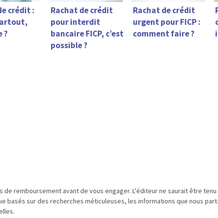
e crédit :
Rachat de crédit
Rachat de crédit
partout,
pour interdit
urgent pour FICP :
e ?
bancaire FICP, c’est
comment faire ?
possible ?
és de remboursement avant de vous engager. L'éditeur ne saurait être ten
que basés sur des recherches méticuleuses, les informations que nous parta
lles.