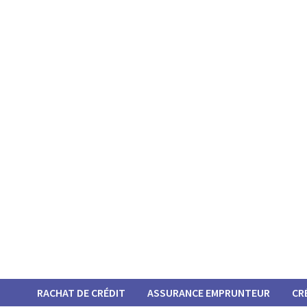
Passer
au
contenu
RACHAT DE CRÉDIT
ASSURANCE EMPRUNTEUR
CR