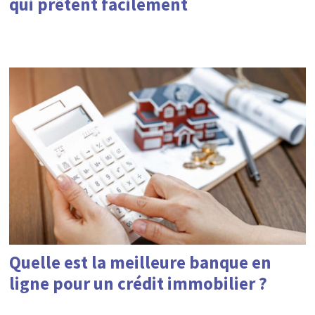
qui prêtent facilement
Quelle est la meilleure banque en
ligne pour un crédit immobilier ?