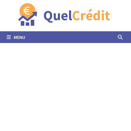
Passer
au
contenu
MENU