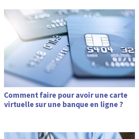
Comment faire pour avoir une carte
virtuelle sur une banque en ligne ?