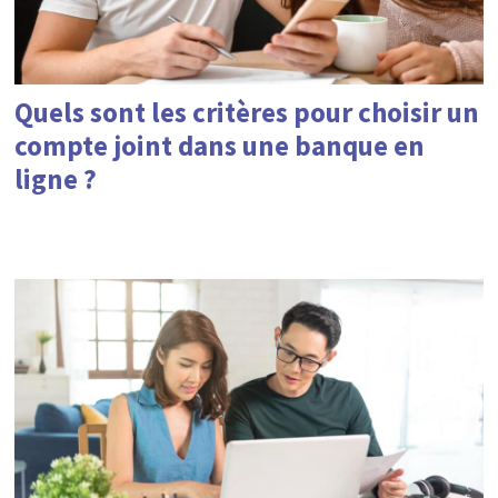
Quels sont les critères pour choisir un
compte joint dans une banque en
ligne ?