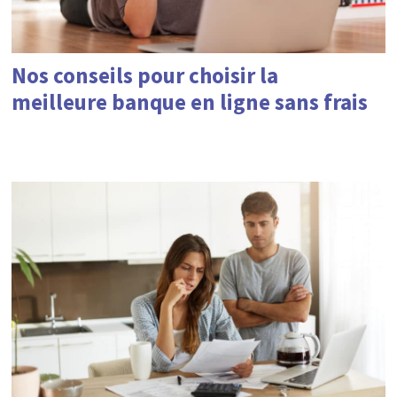
Nos conseils pour choisir la
meilleure banque en ligne sans frais