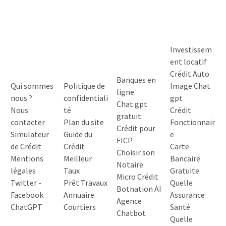
Investissem
ent locatif
Crédit Auto
Banques en
Qui sommes
Politique de
Image Chat
ligne
nous ?
confidentiali
gpt
Chat gpt
Nous
té
Crédit
gratuit
contacter
Plan du site
Fonctionnair
Crédit pour
Simulateur
Guide du
e
FICP
de Crédit
Crédit
Carte
Choisir son
Mentions
Meilleur
Bancaire
Notaire
légales
Taux
Gratuite
Micro Crédit
Twitter
-
Prêt Travaux
Quelle
Botnation AI
Facebook
Annuaire
Assurance
Agence
ChatGPT
Courtiers
Santé
Chatbot
Quelle