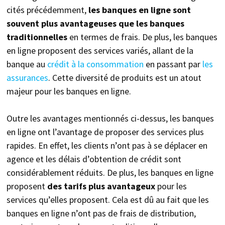
cités précédemment,
les banques en ligne sont
souvent plus avantageuses que les banques
traditionnelles
en termes de frais. De plus, les banques
en ligne proposent des services variés, allant de la
banque au
crédit à la consommation
en passant par
les
assurances
. Cette diversité de produits est un atout
majeur pour les banques en ligne.
Outre les avantages mentionnés ci-dessus, les banques
en ligne ont l’avantage de proposer des services plus
rapides. En effet, les clients n’ont pas à se déplacer en
agence et les délais d’obtention de crédit sont
considérablement réduits. De plus, les banques en ligne
proposent
des tarifs plus avantageux
pour les
services qu’elles proposent. Cela est dû au fait que les
banques en ligne n’ont pas de frais de distribution,