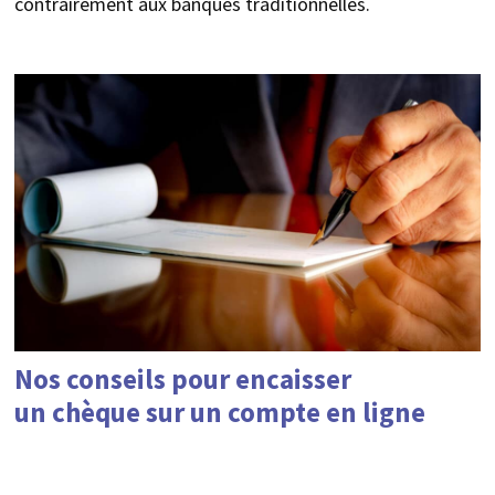
contrairement aux banques traditionnelles.
Nos conseils pour encaisser
un chèque sur un compte en ligne