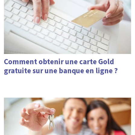
Comment obtenir une carte Gold
gratuite sur une banque en ligne ?