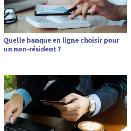
Quelle banque en ligne choisir pour
un non-résident ?